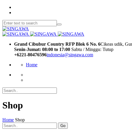
Grand Cibubur Country RFP Blok 6 No. 6
Cikeas udik, Gu
Senin-Jumat: 08:00 to 17:00
Sabtu / Minggu: Tutup
+6221-80476596
indonesia@singawa.com
Home
Shop
Home
Shop
Go