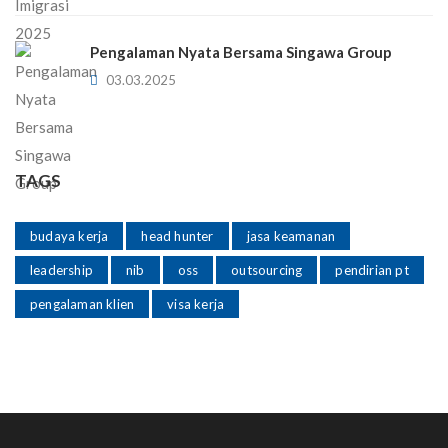
Pengalaman Nyata Bersama Singawa Group
03.03.2025
TAGS
budaya kerja
head hunter
jasa keamanan
leadership
nib
oss
outsourcing
pendirian pt
pengalaman klien
visa kerja