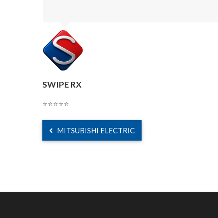
SWIPE RX
⭐⭐⭐⭐⭐
MITSUBISHI ELECTRIC