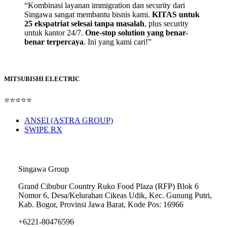
“Kombinasi layanan immigration dan security dari
Singawa sangat membantu bisnis kami.
KITAS untuk
25 ekspatriat selesai tanpa masalah
, plus security
untuk kantor 24/7.
One-stop solution yang benar-
benar terpercaya
. Ini yang kami cari!”
MITSUBISHI ELECTRIC
⭐⭐⭐⭐⭐
ANSEI (ASTRA GROUP)
SWIPE RX
Alamat Kantor
Singawa Group
Grand Cibubur Country Ruko Food Plaza (RFP) Blok 6
Nomor 6, Desa/Kelurahan Cikeas Udik, Kec. Gunung Putri,
Kab. Bogor, Provinsi Jawa Barat, Kode Pos: 16966
+6221-80476596