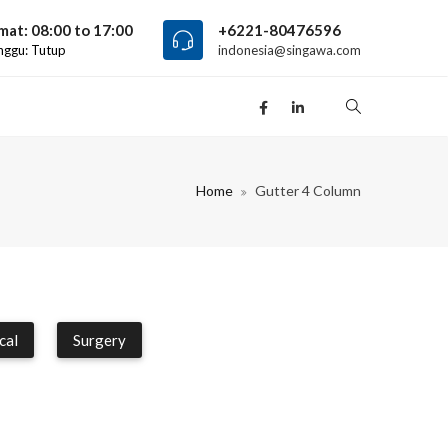
mat: 08:00 to 17:00
+6221-80476596
nggu: Tutup
indonesia@singawa.com
Home
Gutter 4 Column
cal
Surgery